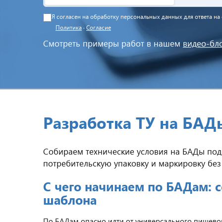
Я согласен на обработку персональных данных для ответа н
Политика
·
Согласие
Смотреть примеры работ в нашем
видео-бл
Разработка ТУ на БАД
Собираем технические условия на БАДы под 
потребительскую упаковку и маркировку без
С чего начинаем по БАДам: со
шаблона
По БАДам опасно идти от универсального пищевого