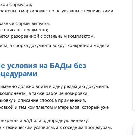
еской формулой;
ажены в маркировке, но не увязаны с техническими
разные формы выпуска;
не описаны предметно;
стается разорванной с остальным комплектом.
ста, а сборка документа вокруг конкретной модели
е условия на БАДы без
Отзыв от представителя
оцедурами
кафе "Весна".
 именно должно войти в одну редакцию документа.
компоненты, а также рабочие дозировки.
аковку и описание способа применения.
ровкой и тем комплектом материалов, который уже
онкретный БАД или однородную линейку.
е к техническим условиям, а к соседним процедурам,