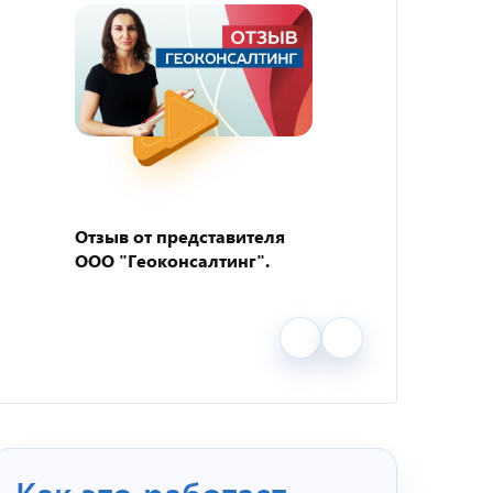
Отзыв от представителя
Отзыв
ООО "Геоконсалтинг".
пивно
"BEER