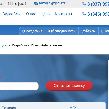
samara@gsg-rt.ru
8 (937) 99
ская 199, офис 1
8 (846) 99
Видеоблог
О нас
Цены
Контакты
Академия
Благодарности
Кейсы
А
ация
»
Разработка ТУ на БАДы в Казани
н
*
Отправить заявку
Telegram
MAX