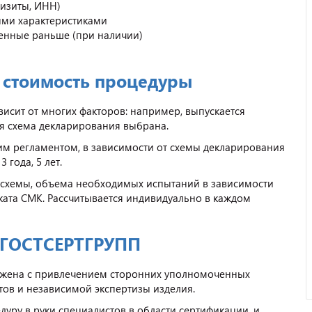
визиты, ИНН)
ыми характеристиками
енные раньше (при наличии)
и стоимость процедуры
исит от многих факторов: например, выпускается
ая схема декларирования выбрана.
им регламентом, в зависимости от схемы декларирования
 года, 5 лет.
 схемы, объема необходимых испытаний в зависимости
ката СМК. Рассчитывается индивидуально в каждом
 ГОСТСЕРТГРУПП
яжена с привлечением сторонних уполномоченных
тов и независимой экспертизы изделия.
уру в руки специалистов в области сертификации, и