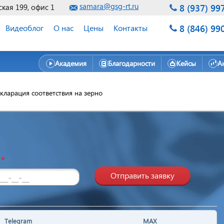
samara@gsg-rt.ru
8 (937) 99
ская 199, офис 1
8 (846) 99
Видеоблог
О нас
Цены
Контакты
Академия
Благодарности
Кейсы
А
кларация соответствия на зерно
н
*
Отправить заявку
Telegram
MAX