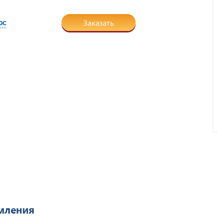
ос
Заказать
Отзыв от ООО "Пирамит".
рмления