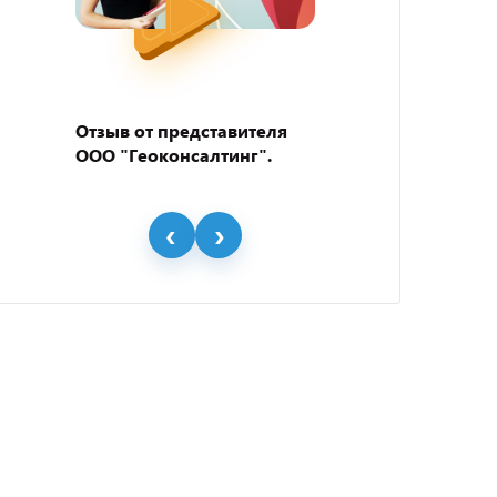
Отзыв от представителя
Отзыв
ООО "Геоконсалтинг".
пивно
"BEER