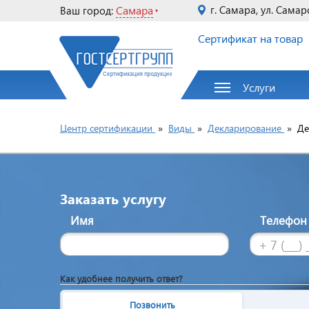
Самара
г. Самара, ул. Самар
Ваш город:
Сертификат на товар
Услуги
Центр сертификации
»
Виды
»
Декларирование
»
Де
Заказать услугу
Имя
Телефо
Как удобнее получить ответ?
Позвонить